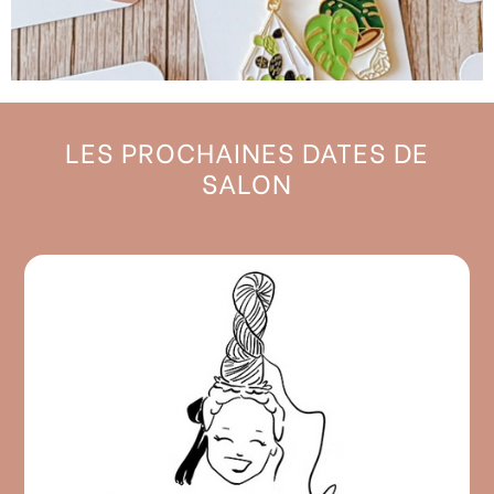
Bienvenue sur Hello
Kim, la boutique
LES PROCHAINES DATES DE
SALON
Sur le Shop, découvre les accessoires
pour tricoteuses passionnées à l'image
de mon univers. Et tu trouveras
également mes marques préférées
telles que ChiaoGoo pour les aiguilles
ainsi que Rifle Paper Co pour la
Papeterie !
Découvrir la boutique