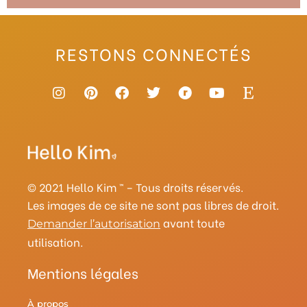
RESTONS CONNECTÉS
I
P
F
T
R
Y
E
n
i
a
w
a
o
t
s
n
c
i
v
u
s
t
t
e
t
e
t
y
a
e
b
t
l
u
g
r
o
e
r
b
r
e
o
r
y
e
a
s
k
© 2021 Hello Kim ™ – Tous droits réservés.
m
t
Les images de ce site ne sont pas libres de droit.
avant toute
Demander l’autorisation
utilisation.
Mentions légales
À propos