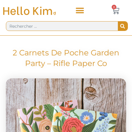
Aller
Panie
0
0,00
€
au
contenu
Rechercher
2 Carnets De Poche Garden
Party – Rifle Paper Co