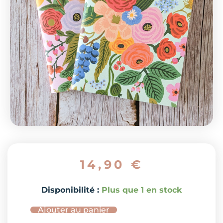
14,90
€
quantité
Disponibilité :
Plus que 1 en stock
de
Ajouter au panier
2