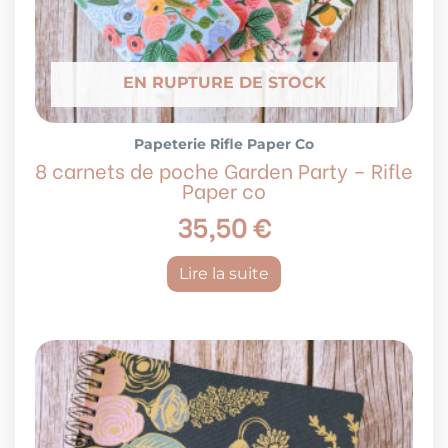
EN RUPTURE DE STOCK
Papeterie Rifle Paper Co
8 carnets de poche Garden Party – Rifle
Paper co
35,50
€
Lire la suite