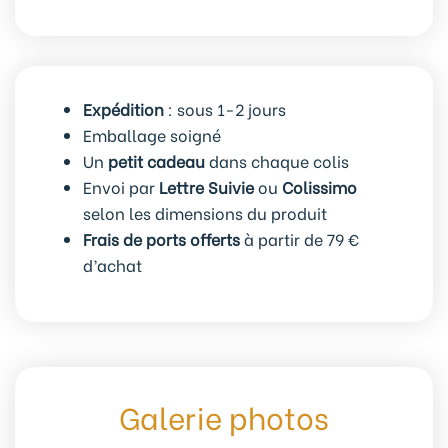
carnets
de
poche
Garden
Expédition
: sous 1-2 jours
Party
Emballage soigné
-
Un
petit cadeau
dans chaque colis
Rifle
Envoi par
Lettre Suivie
ou
Colissimo
Paper
selon les dimensions du produit
co
Frais de ports offerts
à partir de 79 €
d’achat
Galerie photos