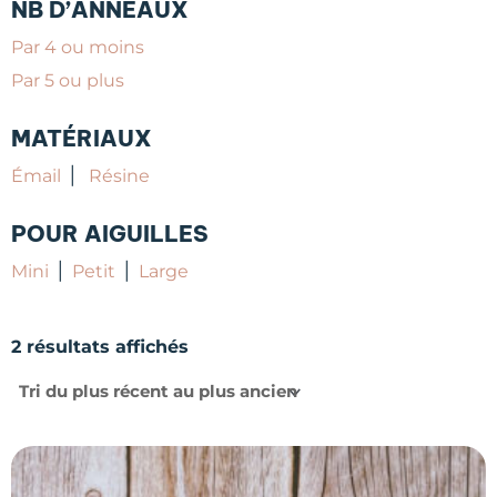
NB D’ANNEAUX
Par 4 ou moins
Par 5 ou plus
MATÉRIAUX
|
Émail
Résine
POUR AIGUILLES
|
|
Mini
Petit
Large
Trié
du
2 résultats affichés
plus
récent
au
plus
ancien