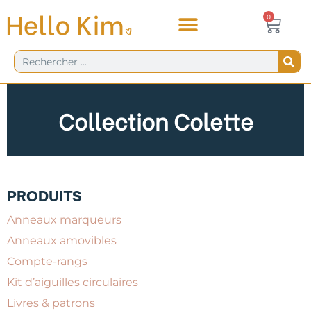
Aller
Panie
0
0,00
€
au
contenu
Rechercher
Collection Colette
PRODUITS
Anneaux marqueurs
Anneaux amovibles
Compte-rangs
Kit d’aiguilles circulaires
Livres & patrons