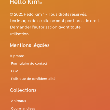
g
r
o
e
r
b
r
e
o
r
y
e
a
s
k
© 2021 Hello Kim ™ – Tous droits réservés.
m
t
Les images de ce site ne sont pas libres de droit.
avant toute
Demander l’autorisation
utilisation.
Mentions légales
À propos
Formulaire de contact
CGV
Politique de confidentialité
Collections
Animaux
Gourmandises