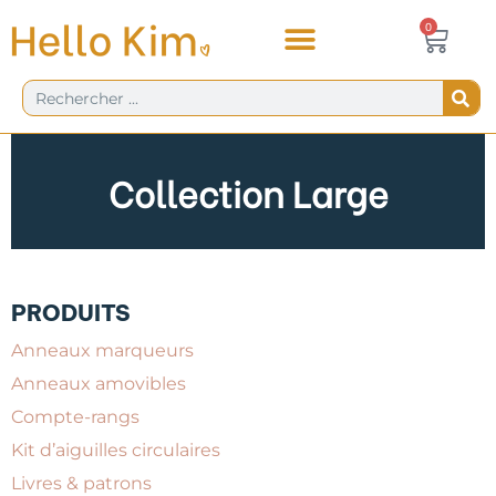
Aller
Panie
0
0,00
€
au
contenu
Rechercher
Collection Large
PRODUITS
Anneaux marqueurs
Anneaux amovibles
Compte-rangs
Kit d’aiguilles circulaires
Livres & patrons