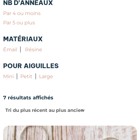
NB D’ANNEAUX
Par 4 ou moins
Par 5 ou plus
MATÉRIAUX
|
Émail
Résine
POUR AIGUILLES
|
|
Mini
Petit
Large
Trié
du
7 résultats affichés
plus
récent
au
plus
ancien