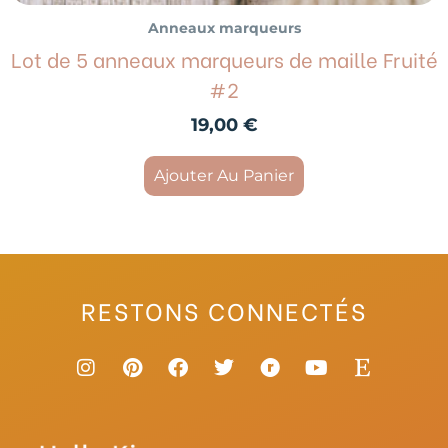
Anneaux marqueurs
Lot de 5 anneaux marqueurs de maille Fruité
#2
19,00
€
Ajouter Au Panier
RESTONS CONNECTÉS
I
P
F
T
R
Y
E
n
i
a
w
a
o
t
s
n
c
i
v
u
s
t
t
e
t
e
t
y
a
e
b
t
l
u