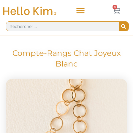
Aller
Panie
0
0,00
€
au
contenu
Rechercher
Compte-Rangs Chat Joyeux
Blanc