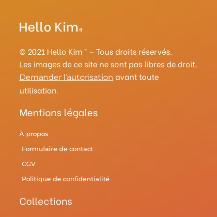
t
t
e
t
e
t
y
a
e
b
t
l
u
g
r
o
e
r
b
r
e
o
r
y
e
a
s
k
© 2021 Hello Kim ™ – Tous droits réservés.
m
t
Les images de ce site ne sont pas libres de droit.
avant toute
Demander l’autorisation
utilisation.
Mentions légales
À propos
Formulaire de contact
CGV
Politique de confidentialité
Collections