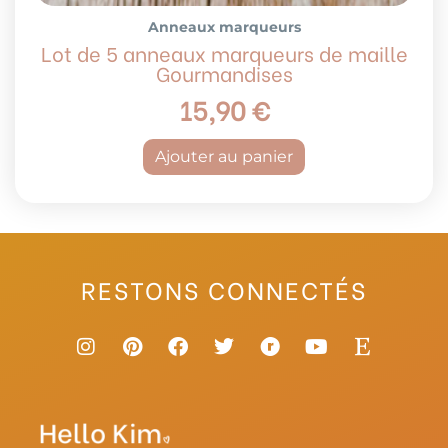
Anneaux marqueurs
Lot de 5 anneaux marqueurs de maille
Gourmandises
15,90
€
Ajouter au panier
RESTONS CONNECTÉS
I
P
F
T
R
Y
E
n
i
a
w
a
o
t
s
n
c
i
v
u
s
t
t
e
t
e
t
y
a
e
b
t
l
u
g
r
o
e
r
b