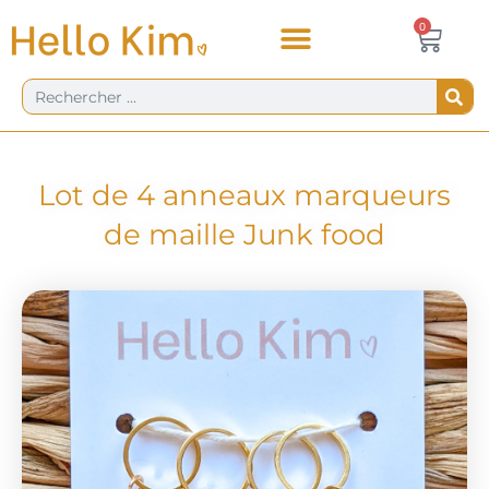
Aller
Panie
0
0,00
€
au
contenu
Rechercher
Lot de 4 anneaux marqueurs
de maille Junk food