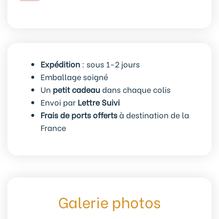
de
4
anneaux
marqueurs
de
Expédition
: sous 1-2 jours
maille
Emballage soigné
Junk
Un
petit cadeau
dans chaque colis
food
Envoi par
Lettre Suivi
Frais de ports offerts
à destination de la
France
Galerie photos