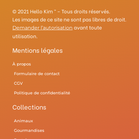
r
e
o
r
y
e
a
s
k
© 2021 Hello Kim ™ – Tous droits réservés.
m
t
Les images de ce site ne sont pas libres de droit.
avant toute
Demander l’autorisation
utilisation.
Mentions légales
À propos
Formulaire de contact
CGV
Politique de confidentialité
Collections
Animaux
Gourmandises