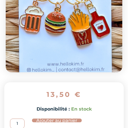
13,50
€
quantité
Disponibilité :
En stock
de
Ajouter au panier
Lot