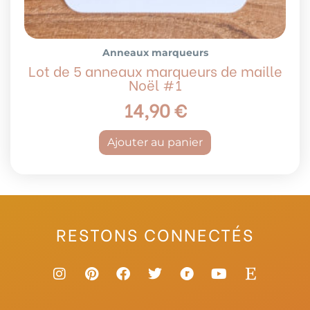
Anneaux marqueurs
Lot de 5 anneaux marqueurs de maille
Noël #1
14,90
€
Ajouter au panier
RESTONS CONNECTÉS
I
P
F
T
R
Y
E
n
i
a
w
a
o
t
s
n
c
i
v
u
s
t
t
e
t
e
t
y