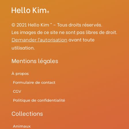
a
e
b
t
l
u
g
r
o
e
r
b
r
e
o
r
y
e
a
s
k
© 2021 Hello Kim ™ – Tous droits réservés.
m
t
Les images de ce site ne sont pas libres de droit.
avant toute
Demander l’autorisation
utilisation.
Mentions légales
À propos
Formulaire de contact
CGV
Politique de confidentialité
Collections
Animaux