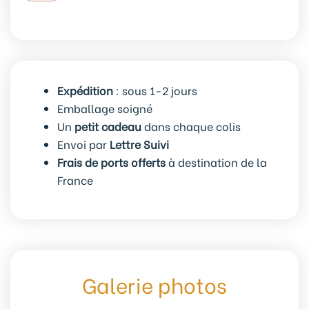
de
5
anneaux
marqueurs
de
Expédition
: sous 1-2 jours
maille
Emballage soigné
CatsMas
Un
petit cadeau
dans chaque colis
Envoi par
Lettre Suivi
Frais de ports offerts
à destination de la
France
Galerie photos