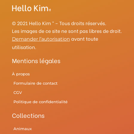
a
e
b
t
l
u
g
r
o
e
r
b
r
e
o
r
y
e
a
s
k
© 2021 Hello Kim ™ – Tous droits réservés.
m
t
Les images de ce site ne sont pas libres de droit.
avant toute
Demander l’autorisation
utilisation.
Mentions légales
À propos
Formulaire de contact
CGV
Politique de confidentialité
Collections
Animaux