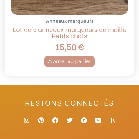
Anneaux marqueurs
Lot de 5 anneaux marqueurs de maille
Petits chats
15,50
€
Ajouter au panier
RESTONS CONNECTÉS
I
P
F
T
R
Y
E
n
i
a
w
a
o
t
s
n
c
i
v
u
s
t
t
e
t
e
t
y