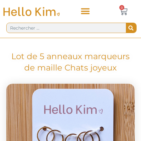
Aller
Panie
0
0,00
€
au
contenu
Rechercher
Lot de 5 anneaux marqueurs
de maille Chats joyeux