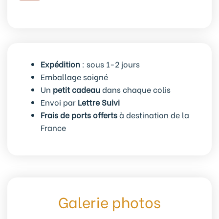
de
5
anneaux
marqueurs
de
Expédition
: sous 1-2 jours
maille
Emballage soigné
Chats
Un
petit cadeau
dans chaque colis
joyeux
Envoi par
Lettre Suivi
Frais de ports offerts
à destination de la
France
Galerie photos