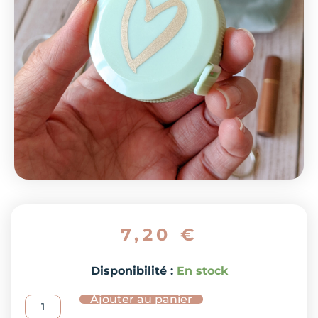
7,20
€
quantité
Disponibilité :
En stock
de
Ajouter au panier
Mètre