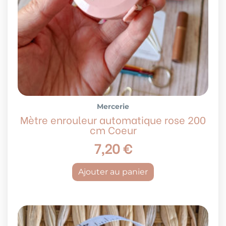
Mercerie
Mètre enrouleur automatique rose 200
cm Coeur
7,20
€
Ajouter au panier