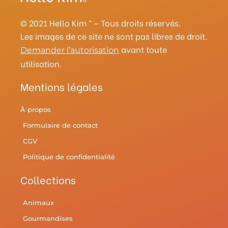
r
e
o
r
y
e
a
s
k
© 2021 Hello Kim ™ – Tous droits réservés.
m
t
Les images de ce site ne sont pas libres de droit.
avant toute
Demander l’autorisation
utilisation.
Mentions légales
À propos
Formulaire de contact
CGV
Politique de confidentialité
Collections
Animaux
Gourmandises