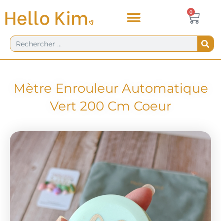
Aller
Panie
0
0,00
€
au
contenu
Rechercher
Mètre Enrouleur Automatique
Vert 200 Cm Coeur