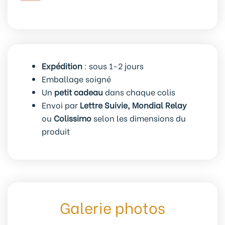
enrouleur
automatique
vert
200
cm
Expédition
: sous 1-2 jours
Coeur
Emballage soigné
Un
petit cadeau
dans chaque colis
Envoi par
Lettre Suivie, Mondial Relay
ou
Colissimo
selon les dimensions du
produit
Galerie photos