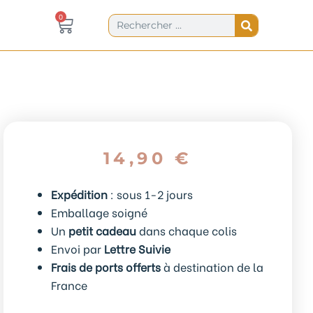
Panier
0
Rechercher
0,00
€
14,90
€
Expédition
: sous 1-2 jours
Emballage soigné
Un
petit cadeau
dans chaque colis
Envoi par
Lettre Suivie
Frais de ports offerts
à destination de la
France