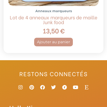
Anneaux marqueurs
Lot de 4 anneaux marqueurs de maille
Junk food
13,50
€
Ajouter au panier
RESTONS CONNECTÉS
I
P
F
T
R
Y
E
n
i
a
w
a
o
t
s
n
c
i
v
u
s
t
t
e
t
e
t
y
a
e
b
t
l
u