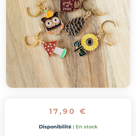
17,90
€
quantité
Disponibilité :
En stock
de