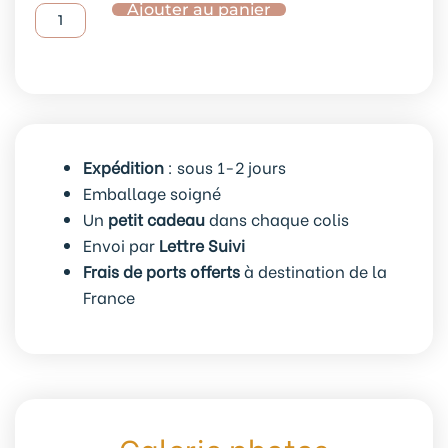
Ajouter au panier
Lot
de
5
anneaux
marqueurs
de
Expédition
: sous 1-2 jours
maille
Emballage soigné
amovibles
Un
petit cadeau
dans chaque colis
Automne
Envoi par
Lettre Suivi
#3
Frais de ports offerts
à destination de la
France
Galerie photos