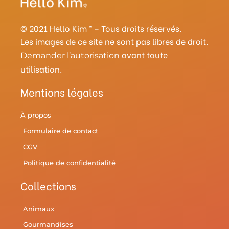
g
r
o
e
r
b
r
e
o
r
y
e
a
s
k
© 2021 Hello Kim ™ – Tous droits réservés.
m
t
Les images de ce site ne sont pas libres de droit.
avant toute
Demander l’autorisation
utilisation.
Mentions légales
À propos
Formulaire de contact
CGV
Politique de confidentialité
Collections
Animaux
Gourmandises