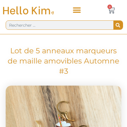
Aller
Panie
0
0,00
€
au
contenu
Rechercher
Lot de 5 anneaux marqueurs
de maille amovibles Automne
#3